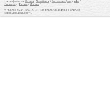
Наши филиалы:
Казань
/
Челябинск
/
Ростов-на-Дону
/
Уфа
/
Волгоград
/
Пермь
/
Москва
/
© "Солен-омс" (2003-2013). Все права защищены.
Политика
конфиденциальности.