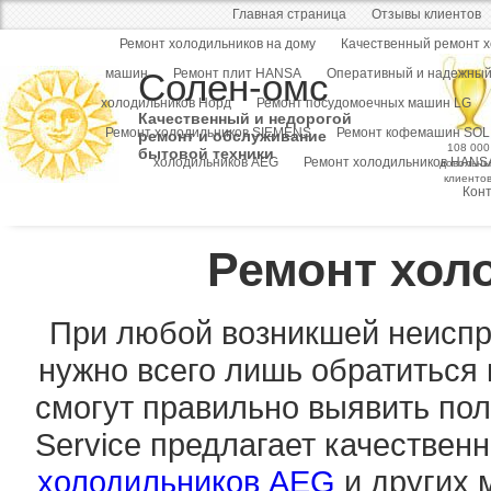
Главная страница
Отзывы клиентов
Ремонт холодильников на дому
Качественный ремонт 
машин
Солен-омс
Ремонт плит HANSA
Оперативный и надежный
холодильников Норд
Ремонт посудомоечных машин LG
Качественный и недорогой
Ремонт холодильников SIEMENS
Ремонт кофемашин SOL
ремонт и обслуживание
108 000
бытовой техники
холодильников AEG
Ремонт холодильников HANS
довольны
клиенто
Кон
Ремонт хол
При любой возникшей неиспр
нужно всего лишь обратиться 
смогут правильно выявить пол
Service предлагает качествен
холодильников AEG
и других 